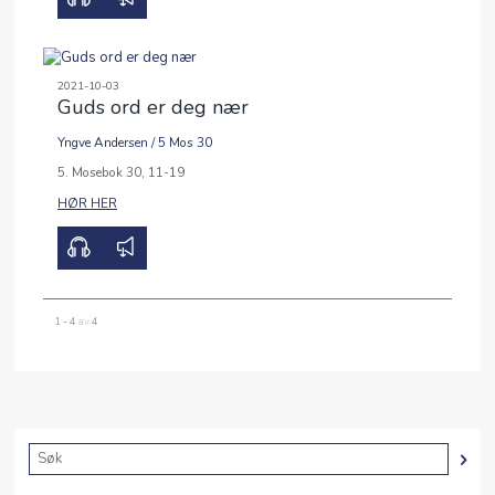
2021-10-03
Guds ord er deg nær
Yngve Andersen
/
5 Mos 30
00:00
34:24
5. Mosebok 30, 11-19
HØR HER
1 - 4
av
4