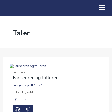
OM OSS
Taler
KALENDER
TALER
GI EN GAVE
BE FOR
2021-10-31
Fariseeren og tolleren
SOMMERFESTIVAL 2026
Torbjørn Nyvoll
/
Luk 18
00:00
37:12
Lukas 18, 9-14
ARKIV
HØR HER