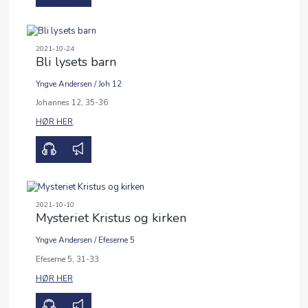
2021-10-24
Bli lysets barn
Yngve Andersen
/
Joh 12
00:00
41:12
Johannes 12, 35-36
HØR HER
2021-10-10
Mysteriet Kristus og kirken
Yngve Andersen
/
Efeserne 5
00:00
31:52
Efeserne 5, 31-33
HØR HER