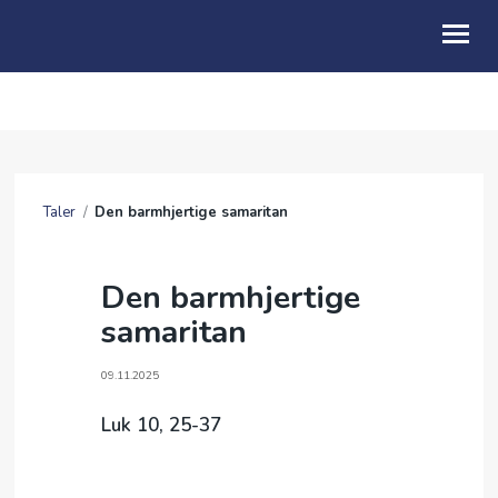
OM OSS
KALENDER
Taler
/
Den barmhjertige samaritan
TALER
GI EN GAVE
Den barmhjertige
samaritan
BE FOR
SOMMERFESTIVAL 2026
09.11.2025
ARKIV
Luk 10, 25-37