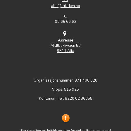
alta@frikirken.no
98 66 66 62
Adresse
Midtbakkveien 53
9511 Alta
Organisasjonsnummer: 971 406 828
Vipps: 515 925
Kontonummer: 8220 02 86355
For varsling av kritikkverdige forhold i Frikirken, send