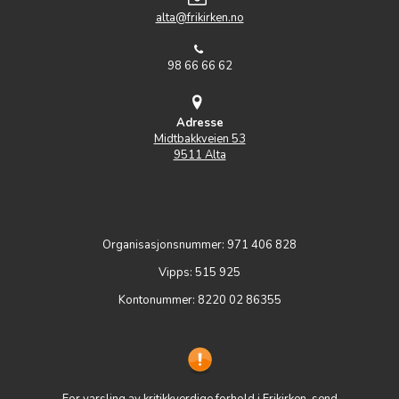
alta@frikirken.no
98 66 66 62
Adresse
Midtbakkveien 53
9511 Alta
Organisasjonsnummer: 971 406 828
Vipps: 515 925
Kontonummer: 8220 02 86355
For varsling av kritikkverdige forhold i Frikirken, send