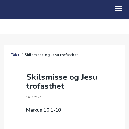
OM OSS
KALENDER
Taler
/
Skilsmisse og Jesu trofasthet
TALER
GI EN GAVE
Skilsmisse og Jesu
trofasthet
BE FOR
SOMMERFESTIVAL 2026
16.10.2024
ARKIV
Markus 10,1-10