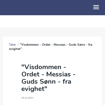
OM OSS
KALENDER
Taler
/
"Visdommen - Ordet - Messias - Guds Sønn - fra
TALER
evighet"
GI EN GAVE
"Visdommen -
BE FOR
Ordet - Messias -
SOMMERFESTIVAL 2026
Guds Sønn - fra
evighet"
ARKIV
25.12.2021