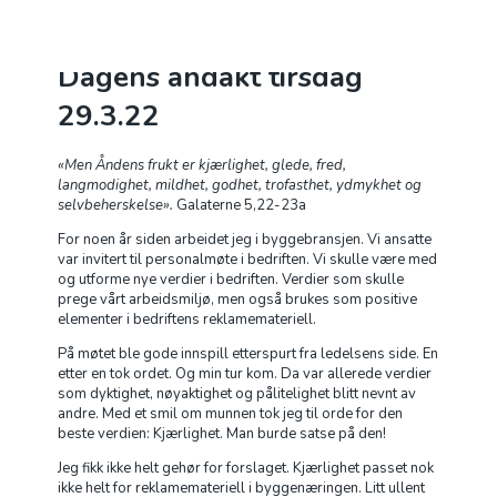
Bønneuke i fastetiden -
Dagens andakt tirsdag
29.3.22
OM OSS
«Men Åndens frukt er kjærlighet, glede, fred,
KALENDER
langmodighet, mildhet, godhet, trofasthet, ydmykhet og
selvbeherskelse».
Galaterne 5,22-23a
TALER
For noen år siden arbeidet jeg i byggebransjen. Vi ansatte
var invitert til personalmøte i bedriften. Vi skulle være med
GI EN GAVE
og utforme nye verdier i bedriften. Verdier som skulle
prege vårt arbeidsmiljø, men også brukes som positive
elementer i bedriftens reklamemateriell.
BE FOR
På møtet ble gode innspill etterspurt fra ledelsens side. En
SOMMERFESTIVAL 2026
etter en tok ordet. Og min tur kom. Da var allerede verdier
som dyktighet, nøyaktighet og pålitelighet blitt nevnt av
andre. Med et smil om munnen tok jeg til orde for den
ARKIV
beste verdien: Kjærlighet. Man burde satse på den!
Jeg fikk ikke helt gehør for forslaget. Kjærlighet passet nok
ikke helt for reklamemateriell i byggenæringen. Litt ullent