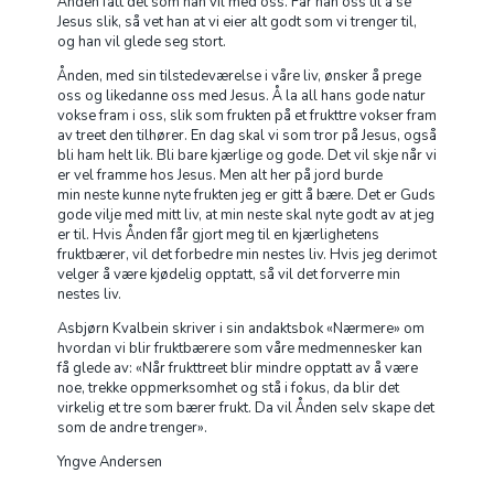
Ånden fått det som han vil med oss. Får han oss til å se
Jesus slik, så vet han at vi eier alt godt som vi trenger til,
og han vil glede seg stort.
Ånden, med sin tilstedeværelse i våre liv, ønsker å prege
oss og likedanne oss med Jesus. Å la all hans gode natur
vokse fram i oss, slik som frukten på et frukttre vokser fram
av treet den tilhører. En dag skal vi som tror på Jesus, også
bli ham helt lik. Bli bare kjærlige og gode. Det vil skje når vi
er vel framme hos Jesus. Men alt her på jord burde
min neste kunne nyte frukten jeg er gitt å bære. Det er Guds
gode vilje med mitt liv, at min neste skal nyte godt av at jeg
er til. Hvis Ånden får gjort meg til en kjærlighetens
fruktbærer, vil det forbedre min nestes liv. Hvis jeg derimot
velger å være kjødelig opptatt, så vil det forverre min
nestes liv.
Asbjørn Kvalbein skriver i sin andaktsbok «Nærmere» om
hvordan vi blir fruktbærere som våre medmennesker kan
få glede av: «Når frukttreet blir mindre opptatt av å være
noe, trekke oppmerksomhet og stå i fokus, da blir det
virkelig et tre som bærer frukt. Da vil Ånden selv skape det
som de andre trenger».
Yngve Andersen