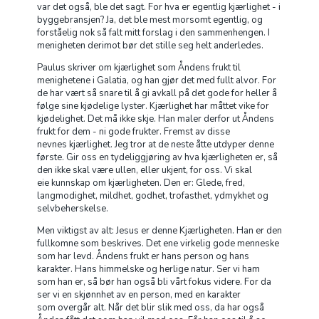
var det også, ble det sagt. For hva er egentlig kjærlighet - i
byggebransjen? Ja, det ble mest morsomt egentlig, og
forståelig nok så falt mitt forslag i den sammenhengen. I
menigheten derimot bør det stille seg helt anderledes.
Paulus skriver om kjærlighet som Åndens frukt til
menighetene i Galatia, og han gjør det med fullt alvor. For
de har vært så snare til å gi avkall på det gode for heller å
følge sine kjødelige lyster. Kjærlighet har måttet vike for
kjødelighet. Det må ikke skje. Han maler derfor ut Åndens
frukt for dem - ni gode frukter. Fremst av disse
nevnes kjærlighet. Jeg tror at de neste åtte utdyper denne
første. Gir oss en tydeliggjøring av hva kjærligheten er, så
den ikke skal være ullen, eller ukjent, for oss. Vi skal
eie kunnskap om kjærligheten. Den er: Glede, fred,
langmodighet, mildhet, godhet, trofasthet, ydmykhet og
selvbeherskelse.
Men viktigst av alt: Jesus er denne Kjærligheten. Han er den
fullkomne som beskrives. Det ene virkelig gode menneske
som har levd. Åndens frukt er hans person og hans
karakter. Hans himmelske og herlige natur. Ser vi ham
som han er, så bør han også bli vårt fokus videre. For da
ser vi en skjønnhet av en person, med en karakter
som overgår alt. Når det blir slik med oss, da har også