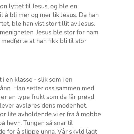
n lyttet til Jesus, og ble en
l å bli mer og mer lik Jesus. Da han
, ble han vist stor tillit av Jesus.
r menigheten. Jesus ble stor for ham.
 medførte at han fikk bli til stor
i en klasse - slik som i en
 sånn. Han setter oss sammen med
er en type frukt som da får prøvd
lever avsløres dens modenhet.
or lite avholdende vi er fra å mobbe
på hevn. Tungen så snar til
 for å slippe unna. Vår skyld lagt