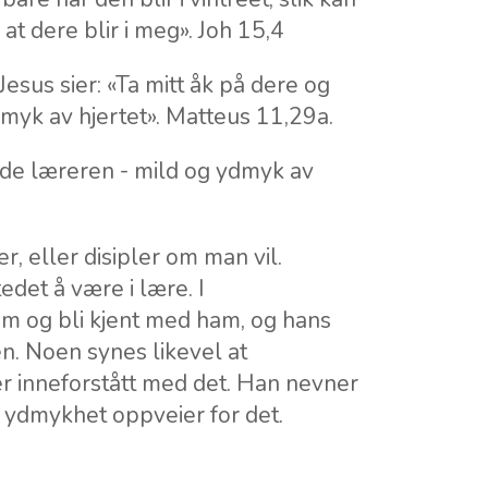
at dere blir i meg». Joh 15,4
sus sier: «Ta mitt åk på dere og
dmyk av hjertet». Matteus 11,29a.
ode læreren - mild og ydmyk av
r, eller disipler om man vil.
edet å være i lære. I
ham og bli kjent med ham, og hans
en. Noen synes likevel at
er inneforstått med det. Han nevner
 ydmykhet oppveier for det.