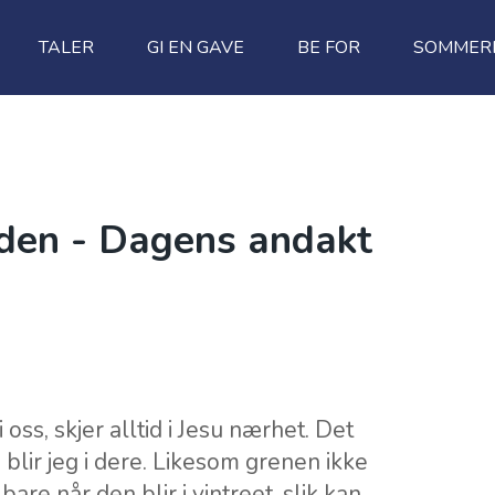
TALER
GI EN GAVE
BE FOR
SOMMERF
iden - Dagens andakt
oss, skjer alltid i Jesu nærhet. Det
å blir jeg i dere. Likesom grenen ikke
are når den blir i vintreet, slik kan