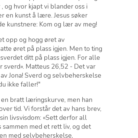
, og hvor kjapt vi blander oss i
r en kunst å lære. Jesus søker
ende kunstnere: Kom og lær av meg!
et opp og hogg øret av
atte øret på plass igjen. Men to ting
sverdet ditt på plass igjen. For alle
for sverd». Matteus 26,52 - Det var
 av Jona! Sverd og selvbeherskelse
u ikke faller!"
 en bratt læringskurve, men han
er tid. Vi forstår det av hans brev,
sin livsvisdom: «Sett derfor all
es sammen med et rett liv, og det
ikten med selvbeherskelse,