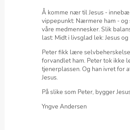
Å komme nær til Jesus - innebære
vippepunkt: Nærmere ham - og s
våre medmennesker. Slik balan
last: Midt i livsglad lek: Jesus
Peter fikk lære selvbeherskels
forvandlet ham. Peter tok ikke l
tjenerplassen. Og han ivret for a
Jesus.
På slike som Peter, bygger Jesus
Yngve Andersen