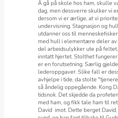
Å gå på skole hos ham, skulle v
dag, men dessverre skulker vi en 
dersom vi er ærlige, at vi priori
undervisning. Stagnasjon og hull
utdanner oss til menneskefiske
med hull i elementære deler av
del arbeidsulykker ute på feltet.
inntatt hjertet. Stolthet fungere
er en forutsetning. Særlig gjelde
lederoppgaver. Slike fall er dessv
avhjelpe i tide, da stolte "tjener
så åndelig oppegående. Kong Dav
tidsnok. Det skjedde da profet
med ham, og fikk tale ham til re
David imot. Dette berget David,
synd, og han fant tilbake til Guds