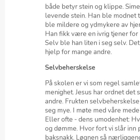
både betyr stein og klippe. Simeo
levende stein. Han ble modnet ti
ble mildere og ydmykere av hjertet
Han fikk være en ivrig tjener fo
Selv ble han liten i seg selv. Det
hjelp for mange andre.
Selvbeherskelse
På skolen er vi som regel samlet 
menighet. Jesus har ordnet det
andre. Frukten selvbeherskelse 
seg mye. I møte med våre mede
Eller ofte - dens umodenhet: Hv
og dømme. Hvor fort vi slår inn 
baksnakk. Løgnen så nærliggende