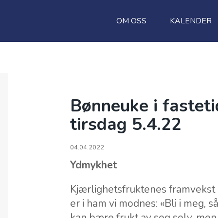
OM OSS
KALENDER
Bønneuke i fastet
tirsdag 5.4.22
04.04.2022
Ydmykhet
Kjærlighetsfruktenes framvekst i 
er i ham vi modnes: «Bli i meg, s
kan bære frukt av seg selv, men b