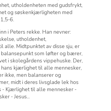
het, utholdenheten med gudsfrykt,
het og søskenkjærligheten med
 1,5-6.
inn i Peters rekke. Han nevner:
rskelse, utholdenhet,
l alle. Midtpunktet av disse sju, er
 balansepunkt som løfter og bærer,
et i skolegårdens vippehuske. Der,
hans kjærlighet til alle mennesker,
er ikke, men balanserer og
r, midt i deres livsglade lek hos
 - Kjærlighet til alle mennesker -
ker - Jesus...