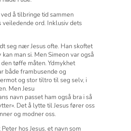
ved å tilbringe tid sammen
s veiledende ord. Inklusiv dets
dt seg nær Jesus ofte. Han skoftet
v kan man si. Men Simeon var også
 den tøffe måten. Ydmykhet
var både frambusende og
ot og stor tiltro til seg selv, i
ten. Men Jesu
ans navn passet ham også bra i så
er». Det å lytte til Jesus fører oss
nner og modner oss.
t Peter hos Jesus, et navn som