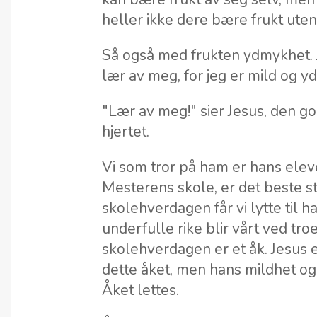
heller ikke dere bære frukt uten 
Så også med frukten ydmykhet. Je
lær av meg, for jeg er mild og y
"Lær av meg!" sier Jesus, den g
hjertet.
Vi som tror på ham er hans eleve
Mesterens skole, er det beste st
skolehverdagen får vi lytte til 
underfulle rike blir vårt ved tro
skolehverdagen er et åk. Jesus 
dette åket, men hans mildhet og
Åket lettes.