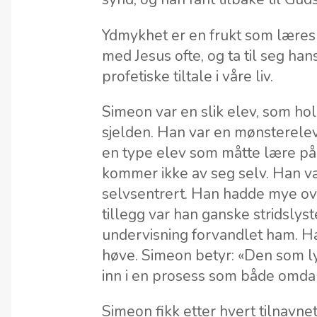
Ydmykhet er en frukt som læres 
med Jesus ofte, og ta til seg han
profetiske tiltale i våre liv.
Simeon var en slik elev, som hol
sjelden. Han var en mønsterele
en type elev som måtte lære på
kommer ikke av seg selv. Han 
selvsentrert. Han hadde mye overm
tillegg var han ganske stridslys
undervisning forvandlet ham. H
høve. Simeon betyr: «Den som lytt
inn i en prosess som både omda
Simeon fikk etter hvert tilnavne