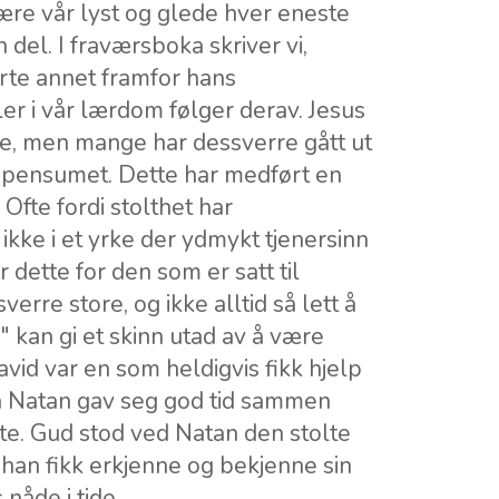
ære vår lyst og glede hver eneste
del. I fraværsboka skriver vi,
terte annet framfor hans
er i vår lærdom følger derav. Jesus
re, men mange har dessverre gått ut
 pensumet. Dette har medført en
 Ofte fordi stolthet har
r ikke i et yrke der ydmykt tjenersinn
r dette for den som er satt til
erre store, og ikke alltid så lett å
e" kan gi et skinn utad av å være
id var en som heldigvis fikk hjelp
en Natan gav seg god tid sammen
tte. Gud stod ved Natan den stolte
 han fikk erkjenne og bekjenne sin
 nåde i tide.