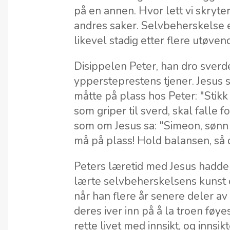
på en annen. Hvor lett vi skryter 
andres saker. Selvbeherskelse e
likevel stadig etter flere utøv
Disippelen Peter, han dro sverd
yppersteprestens tjener. Jesus s
måtte på plass hos Peter: "Stikk 
som griper til sverd, skal falle 
som om Jesus sa: "Simeon, sønn
må på plass! Hold balansen, så d
Peters læretid med Jesus hadde
lærte selvbeherskelsens kunst ov
når han flere år senere deler av 
deres iver inn på å la troen føy
rette livet med innsikt, og inns