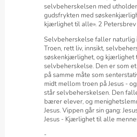
selvbeherskelsen med utholden
gudsfrykten med søskenkjærlig
kjærlighet til alle». 2 Petersbrev
Selvbeherskelse faller naturlig 
Troen, rett liv, innsikt, selvbehe
søskenkjærlighet, og kjærlighet ti
selvbeherskelse. Den er som et
på samme måte som senterstativ
midt mellom troen på Jesus - og 
står selvbeherskelsen. Den fall
bærer elever, og menighetslemme
Jesus. Vippen går sin gang: Jesus
Jesus - Kjærlighet til alle mennes
-