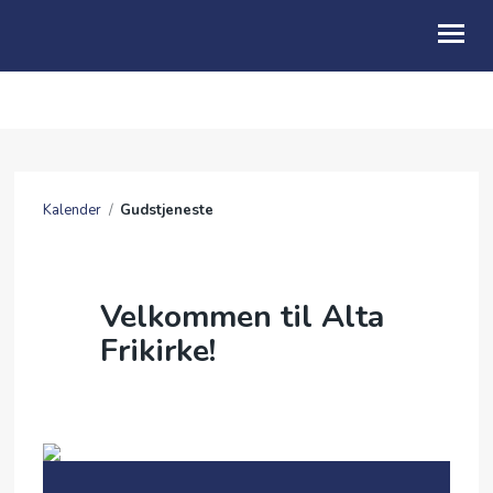
OM OSS
KALENDER
Kalender
/
Gudstjeneste
TALER
GI EN GAVE
Velkommen til Alta
BE FOR
Frikirke!
SOMMERFESTIVAL 2026
ARKIV