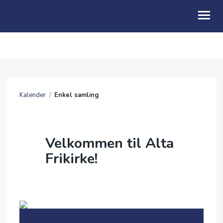
OM OSS
KALENDER
Kalender
/
Enkel samling
TALER
GI EN GAVE
Velkommen til Alta
BE FOR
Frikirke!
SOMMERFESTIVAL 2026
ARKIV